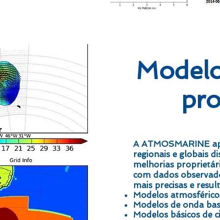
Modelo
pro
A ATMOSMARINE apli
regionais e globais d
melhorias
proprietár
com dados observados
mais precisas e resul
Modelos atmosféric
Modelos de onda ba
Modelos básicos de c