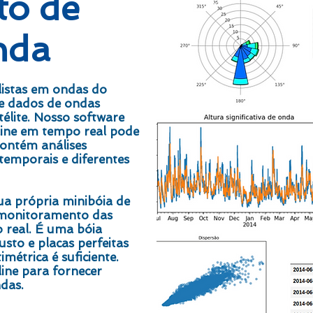
to de
nda
istas em ondas do
e dados de ondas
télite. Nosso software
ine em tempo real pode
contém análises
 temporais e diferentes
 própria minibóia de
 monitoramento das
real. É uma bóia
sto e placas perfeitas
métrica é suficiente.
line para fornecer
das.